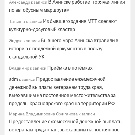
В Ачинске работает горячая линия
Александр
к записи
по автобусным маршрутам
Из бывшего здания МТТ сделают
Татьяна
к записи
культурно-досуговый кластер
Бывшего мэра Ачинска втравили в
Эндрю
к записи
историю с подделкой документов в пользу
скандальной УК
Приёмка в потёмках
Владимир
к записи
adm
Предоставление ежемесячной
к записи
денежной выплаты ветеранам труда края,
выехавшим на постоянное место жительства за
пределы Красноярского края на территории РФ
Марина Владимировна Ожиганова
к записи
Предоставление ежемесячной денежной выплаты
ветеранам труда края, выехавшим на постоянное