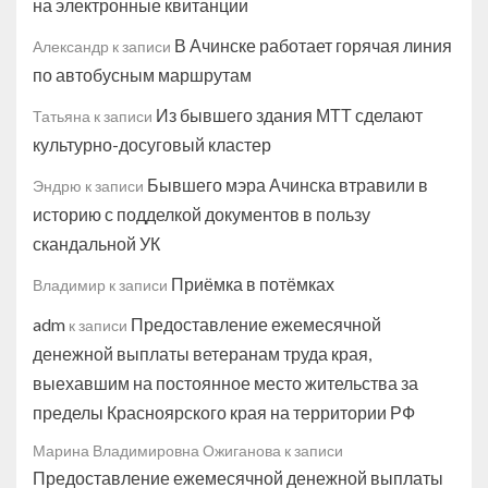
на электронные квитанции
В Ачинске работает горячая линия
Александр
к записи
по автобусным маршрутам
Из бывшего здания МТТ сделают
Татьяна
к записи
культурно-досуговый кластер
Бывшего мэра Ачинска втравили в
Эндрю
к записи
историю с подделкой документов в пользу
скандальной УК
Приёмка в потёмках
Владимир
к записи
adm
Предоставление ежемесячной
к записи
денежной выплаты ветеранам труда края,
выехавшим на постоянное место жительства за
пределы Красноярского края на территории РФ
Марина Владимировна Ожиганова
к записи
Предоставление ежемесячной денежной выплаты