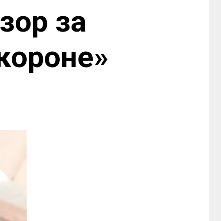
зор за
короне»