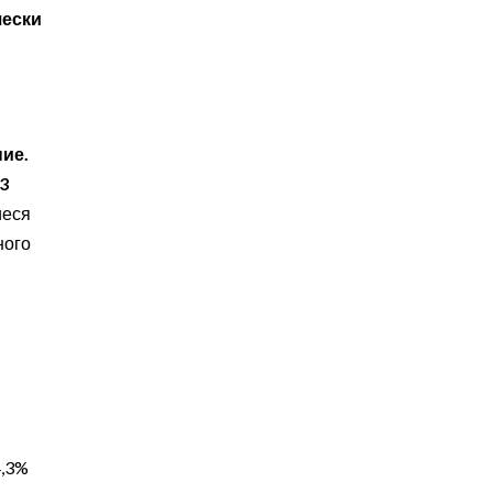
чески
ие.
3
иеся
ного
4,3%