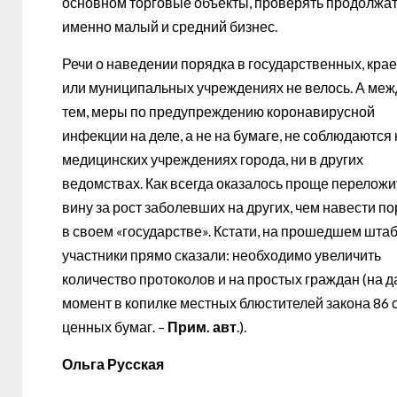
основном торговые объекты, проверять продолжа
именно малый и средний бизнес.
Речи о наведении порядка в государственных, кра
или муниципальных учреждениях не велось. А меж
тем, меры по предупреждению коронавирусной
инфекции на деле, а не на бумаге, не соблюдаются 
медицинских учреждениях города, ни в других
ведомствах. Как всегда оказалось проще переложи
вину за рост заболевших на других, чем навести п
в своем «государстве». Кстати, на прошедшем штаб
участники прямо сказали: необходимо увеличить
количество протоколов и на простых граждан (на 
момент в копилке местных блюстителей закона 86 
ценных бумаг. –
Прим. авт
.).
Ольга Русская