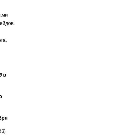
пами
рейдов
та,
9 в
о
бря
23)