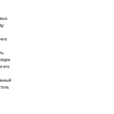
т
евых
ду
ни в
ть
орядок
е его
данный
столь