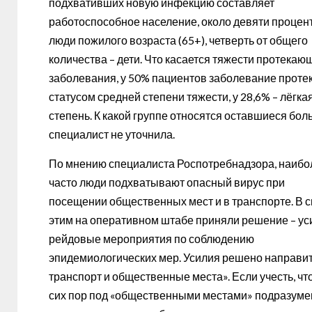
подхвативших новую инфекцию составляет
работоспособное население, около девяти процент
люди пожилого возраста (65+), четверть от общего
количества – дети. Что касается тяжести протекаю
заболевания, у 50% пациентов заболевание протек
статусом средней степени тяжести, у 28,6% – лёгка
степень. К какой группе относятся оставшиеся бол
специалист не уточнила.
По мнению специалиста Роспотребнадзора, наибо
часто люди подхватывают опасный вирус при
посещении общественных мест и в транспорте. В с
этим на оперативном штабе приняли решение – ус
рейдовые мероприятия по соблюдению
эпидемиологических мер. Усилия решено направит
транспорт и общественные места». Если учесть, чт
сих пор под «общественными местами» подразуме