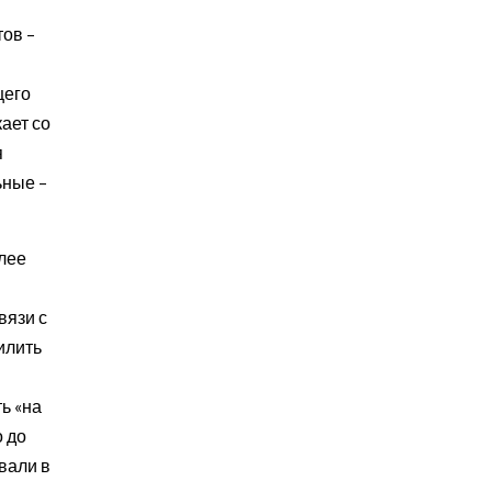
ов –
щего
ает со
я
ьные –
лее
вязи с
илить
ь «на
о до
вали в