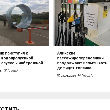
ик приступил к
Ачинские
 водопропускной
пассажироперевозчики
а спуске к набережной
продолжают испытывать
дефицит топлива
26
Город А
05.08.2026
Город А
УСТИТЬ