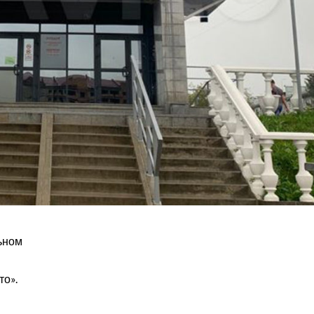
ьном
то».