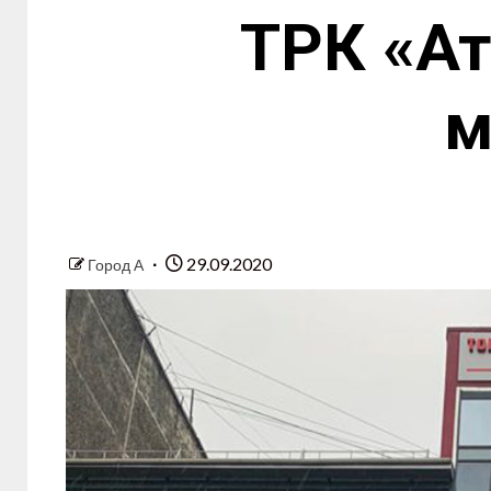
ТРК «Ат
м
29.09.2020
Город А