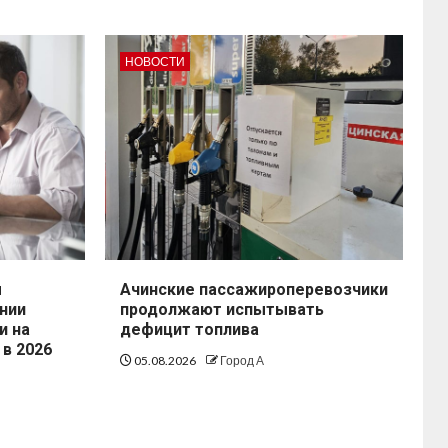
НОВОСТИ
ы
Ачинские пассажироперевозчики
нии
продолжают испытывать
и на
дефицит топлива
 в 2026
05.08.2026
Город А