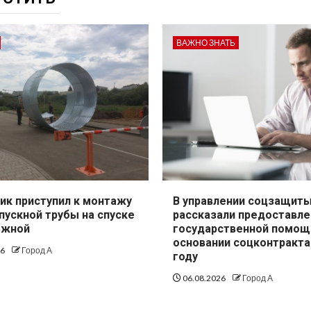
ВАЖНО ЗНАТЬ
ик приступил к монтажу
В управлении соцзащит
пускной трубы на спуске
рассказали предоставле
ежной
государственной помощ
основании соцконтракта
26
Город А
году
06.08.2026
Город А