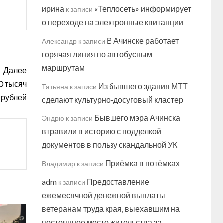
ирина
«Теплосеть» информирует
к записи
о переходе на электронные квитанции
В Ачинске работает
Александр
к записи
горячая линия по автобусным
маршрутам
Далее
0 тысяч
Из бывшего здания МТТ
Татьяна
к записи
рублей
сделают культурно-досуговый кластер
Бывшего мэра Ачинска
Эндрю
к записи
втравили в историю с подделкой
документов в пользу скандальной УК
Приёмка в потёмках
Владимир
к записи
adm
Предоставление
к записи
ежемесячной денежной выплаты
ветеранам труда края, выехавшим на
постоянное место жительства за