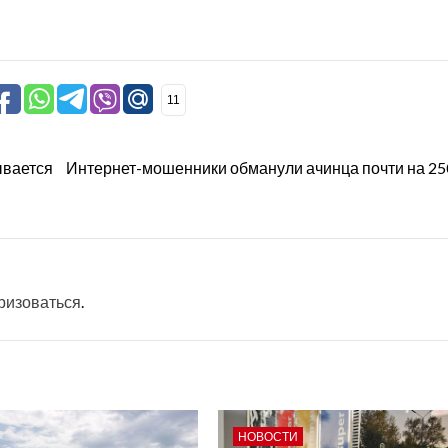
11
ывается
Интернет-мошенники обманули ачинца почти на 25
ризоваться
.
НОВОСТИ