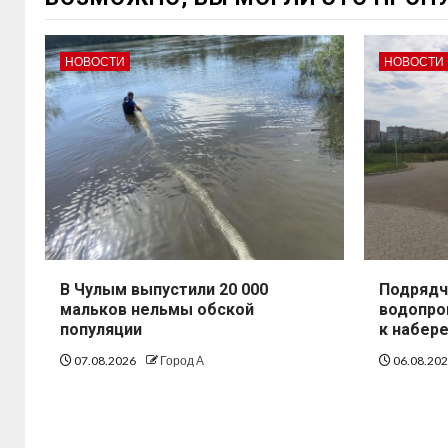
НОВОСТИ
НОВОСТИ
В Чулым выпустили 20 000
Подрядч
мальков нельмы обской
водопро
популяции
к набер
07.08.2026
Город А
06.08.20