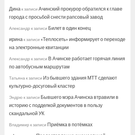
Дина
Ачинский прокурор обратился к главе
к записи
города с просьбой снести рапсовый завод
Билет в один конец
Александр
к записи
ирина
«Теплосеть» информирует о переходе
к записи
на электронные квитанции
В Ачинске работает горячая линия
Александр
к записи
по автобусным маршрутам
Из бывшего здания МТТ сделают
Татьяна
к записи
культурно-досуговый кластер
Бывшего мэра Ачинска втравили в
Эндрю
к записи
историю с подделкой документов в пользу
скандальной УК
Приёмка в потёмках
Владимир
к записи