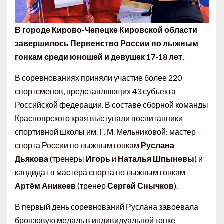
В городе Кирово-Чепецке Кировской области
завершилось Первенство России по лыжным
гонкам среди юношей и девушек 17-18 лет.
В соревнованиях приняли участие более 220
спортсменов, представляющих 43 субъекта
Российской федерации. В составе сборной команды
Красноярского края выступали воспитанники
спортивной школы им. Г. М. Мельниковой: мастер
спорта России по лыжным гонкам
Руслана
Дьякова
(тренеры
Игорь
и
Наталья Шпыневы
) и
кандидат в мастера спорта по лыжным гонкам
Артём Аникеев
(тренер
Сергей Снычков
).
В первый день соревнований Руслана завоевала
бронзовую медаль в индивидуальной гонке