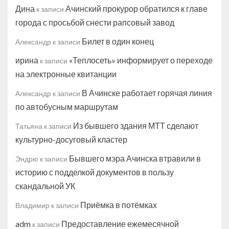
Дина
Ачинский прокурор обратился к главе
к записи
города с просьбой снести рапсовый завод
Билет в один конец
Александр
к записи
ирина
«Теплосеть» информирует о переходе
к записи
на электронные квитанции
В Ачинске работает горячая линия
Александр
к записи
по автобусным маршрутам
Из бывшего здания МТТ сделают
Татьяна
к записи
культурно-досуговый кластер
Бывшего мэра Ачинска втравили в
Эндрю
к записи
историю с подделкой документов в пользу
скандальной УК
Приёмка в потёмках
Владимир
к записи
adm
Предоставление ежемесячной
к записи