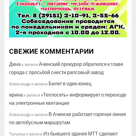
СВЕЖИЕ КОММЕНТАРИИ
Дина
Ачинский прокурор обратился к главе
к записи
города с просьбой снести рапсовый завод
Билет в один конец
Александр
к записи
ирина
«Теплосеть» информирует о переходе
к записи
на электронные квитанции
В Ачинске работает горячая линия
Александр
к записи
по автобусным маршрутам
Из бывшего здания МТТ сделают
Татьяна
к записи