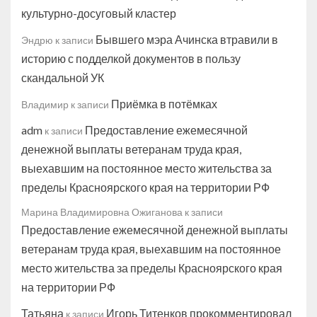
культурно-досуговый кластер
Бывшего мэра Ачинска втравили в
Эндрю
к записи
историю с подделкой документов в пользу
скандальной УК
Приёмка в потёмках
Владимир
к записи
adm
Предоставление ежемесячной
к записи
денежной выплаты ветеранам труда края,
выехавшим на постоянное место жительства за
пределы Красноярского края на территории РФ
Марина Владимировна Ожиганова
к записи
Предоставление ежемесячной денежной выплаты
ветеранам труда края, выехавшим на постоянное
место жительства за пределы Красноярского края
на территории РФ
Татьяна
Игорь Титенков прокомментировал
к записи