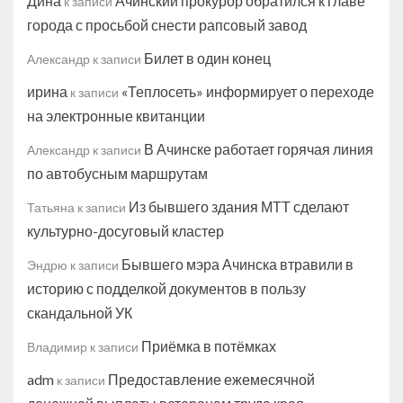
Дина
Ачинский прокурор обратился к главе
к записи
города с просьбой снести рапсовый завод
Билет в один конец
Александр
к записи
ирина
«Теплосеть» информирует о переходе
к записи
на электронные квитанции
В Ачинске работает горячая линия
Александр
к записи
по автобусным маршрутам
Из бывшего здания МТТ сделают
Татьяна
к записи
культурно-досуговый кластер
Бывшего мэра Ачинска втравили в
Эндрю
к записи
историю с подделкой документов в пользу
скандальной УК
Приёмка в потёмках
Владимир
к записи
adm
Предоставление ежемесячной
к записи