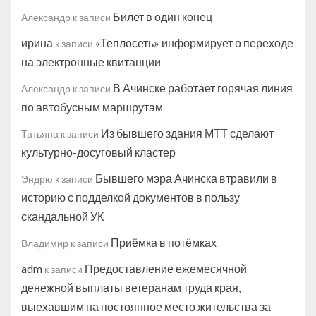
Билет в один конец
Александр
к записи
ирина
«Теплосеть» информирует о переходе
к записи
на электронные квитанции
В Ачинске работает горячая линия
Александр
к записи
по автобусным маршрутам
Из бывшего здания МТТ сделают
Татьяна
к записи
культурно-досуговый кластер
Бывшего мэра Ачинска втравили в
Эндрю
к записи
историю с подделкой документов в пользу
скандальной УК
Приёмка в потёмках
Владимир
к записи
adm
Предоставление ежемесячной
к записи
денежной выплаты ветеранам труда края,
выехавшим на постоянное место жительства за