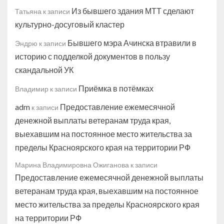
Из бывшего здания МТТ сделают
Татьяна
к записи
культурно-досуговый кластер
Бывшего мэра Ачинска втравили в
Эндрю
к записи
историю с подделкой документов в пользу
скандальной УК
Приёмка в потёмках
Владимир
к записи
adm
Предоставление ежемесячной
к записи
денежной выплаты ветеранам труда края,
выехавшим на постоянное место жительства за
пределы Красноярского края на территории РФ
Марина Владимировна Ожиганова
к записи
Предоставление ежемесячной денежной выплаты
ветеранам труда края, выехавшим на постоянное
место жительства за пределы Красноярского края
на территории РФ