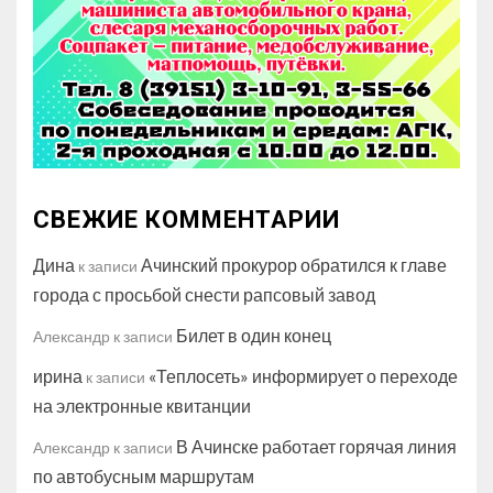
СВЕЖИЕ КОММЕНТАРИИ
Дина
Ачинский прокурор обратился к главе
к записи
города с просьбой снести рапсовый завод
Билет в один конец
Александр
к записи
ирина
«Теплосеть» информирует о переходе
к записи
на электронные квитанции
В Ачинске работает горячая линия
Александр
к записи
по автобусным маршрутам