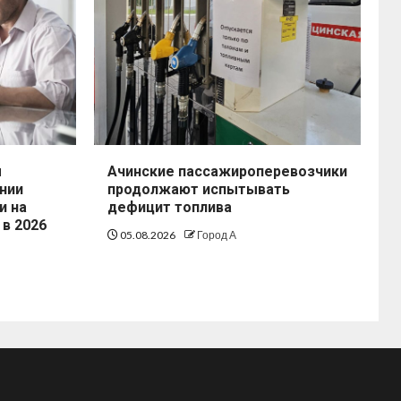
ы
Ачинские пассажироперевозчики
нии
продолжают испытывать
и на
дефицит топлива
 в 2026
05.08.2026
Город А