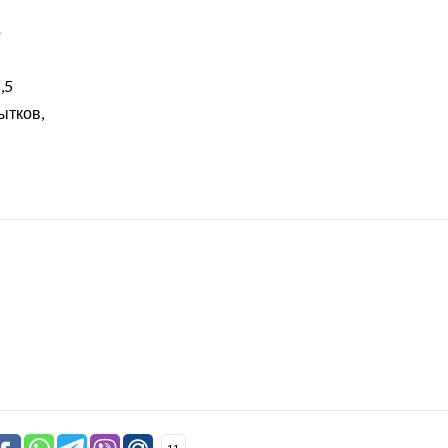
о
,5
ытков,