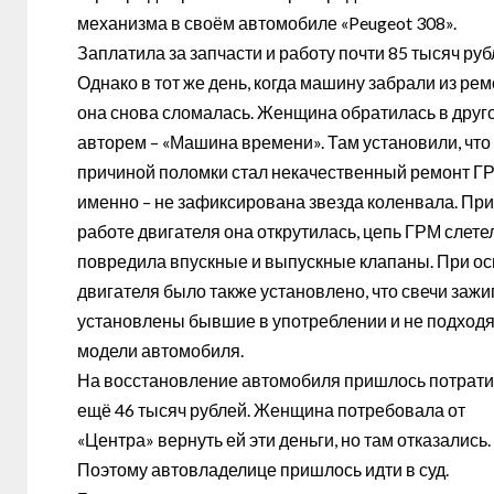
механизма в своём автомобиле «
Peugeot 308».
Заплатила за запчасти и работу почти 85 тысяч руб
Однако в тот же день, когда машину забрали из рем
она снова сломалась. Женщина обратилась в друг
авторем – «Машина времени». Там установили, что
причиной поломки стал некачественный ремонт ГР
именно – не зафиксирована звезда коленвала. При
работе двигателя она открутилась, цепь ГРМ слете
повредила впускные и выпускные клапаны. При о
двигателя было также установлено, что свечи зажи
установлены бывшие в употреблении и не подход
модели автомобиля.
На восстановление автомобиля пришлось потрати
ещё 46 тысяч рублей. Женщина потребовала от
«Центра» вернуть ей эти деньги, но там отказались.
Поэтому автовладелице пришлось идти в суд.