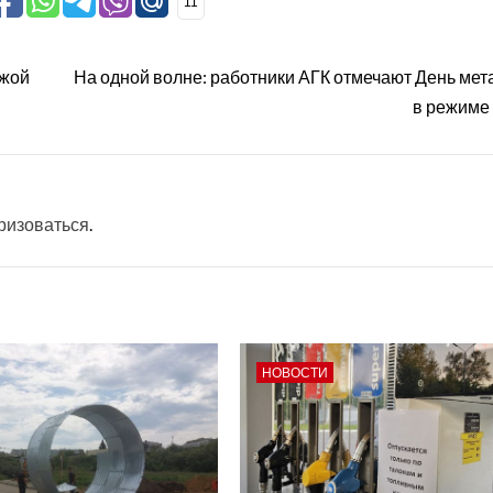
11
ужой
На одной волне: работники АГК отмечают День мет
в режиме
ризоваться
.
НОВОСТИ