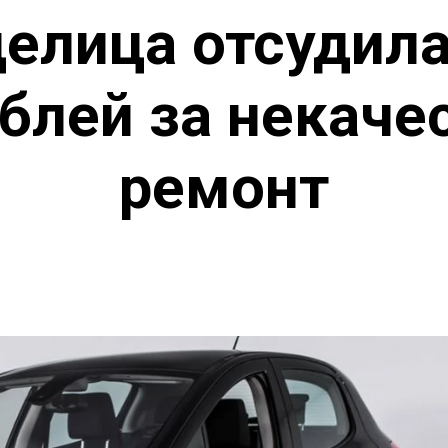
елица отсудила
блей за некач
ремонт