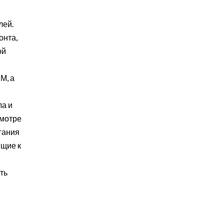
лей.
онта,
ой
М, а
ла и
смотре
гания
ящие к
ть