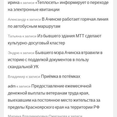
ирина
«Теплосеть» информирует о переходе
к записи
на электронные квитанции
В Ачинске работает горячая линия
Александр
к записи
по автобусным маршрутам
Из бывшего здания МТТ сделают
Татьяна
к записи
культурно-досуговый кластер
Бывшего мэра Ачинска втравили в
Эндрю
к записи
историю с подделкой документов в пользу
скандальной УК
Приёмка в потёмках
Владимир
к записи
adm
Предоставление ежемесячной
к записи
денежной выплаты ветеранам труда края,
выехавшим на постоянное место жительства за
пределы Красноярского края на территории РФ
Марина Владимировна Ожиганова
к записи