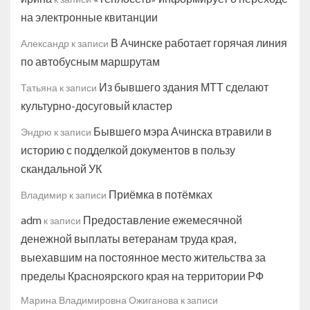
на электронные квитанции
В Ачинске работает горячая линия
Александр
к записи
по автобусным маршрутам
Из бывшего здания МТТ сделают
Татьяна
к записи
культурно-досуговый кластер
Бывшего мэра Ачинска втравили в
Эндрю
к записи
историю с подделкой документов в пользу
скандальной УК
Приёмка в потёмках
Владимир
к записи
adm
Предоставление ежемесячной
к записи
денежной выплаты ветеранам труда края,
выехавшим на постоянное место жительства за
пределы Красноярского края на территории РФ
Марина Владимировна Ожиганова
к записи