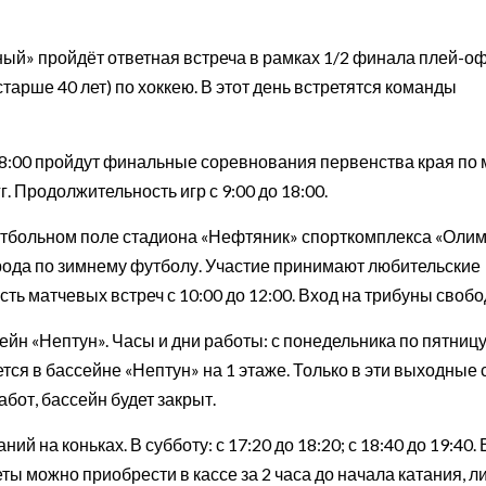
дный» пройдёт ответная встреча в рамках 1/2 финала плей-о
тарше 40 лет) по хоккею. В этот день встретятся команды
о 18:00 пройдут финальные соревнования первенства края по
. Продолжительность игр с 9:00 до 18:00.
утбольном поле стадиона «Нефтяник» спорткомплекса «Оли
орода по зимнему футболу. Участие принимают любительские
ь матчевых встреч с 10:00 до 12:00. Вход на трибуны своб
ейн «Нептун». Часы и дни работы: с понедельника по пятницу
яется в бассейне «Нептун» на 1 этаже. Только в эти выходные 
абот, бассейн будет закрыт.
 на коньках. В субботу: с 17:20 до 18:20; с 18:40 до 19:40. 
леты можно приобрести в кассе за 2 часа до начала катания, л