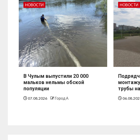
НОВОСТИ
НОВОСТИ
В Чулым выпустили 20 000
Подрядч
мальков нельмы обской
монтажу
популяции
трубы н
07.08.2026
Город А
06.08.20