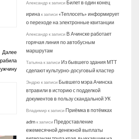
Билет в один конец
Александр
к записи
ирина
«Теплосеть» информирует
к записи
о переходе на электронные квитанции
В Ачинске работает
Александр
к записи
горячая линия по автобусным
маршрутам
Далее
грабила
Из бывшего здания МТТ
Татьяна
к записи
мужчину
сделают культурно-досуговый кластер
Бывшего мэра Ачинска
Эндрю
к записи
втравили в историю с подделкой
документов в пользу скандальной УК
Приёмка в потёмках
Владимир
к записи
adm
Предоставление
к записи
ежемесячной денежной выплаты
ветеранам труда края, выехавшим на