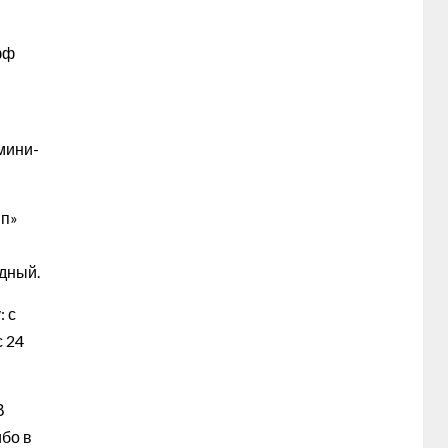
фф
 мини-
мп»
одный.
: с
с 24
В
ибо в