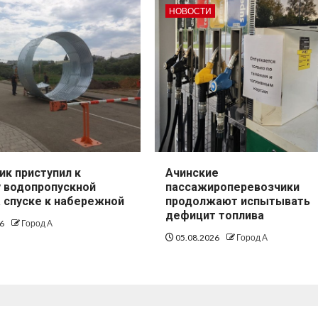
НОВОСТИ
ик приступил к
Ачинские
 водопропускной
пассажироперевозчики
а спуске к набережной
продолжают испытывать
дефицит топлива
26
Город А
05.08.2026
Город А