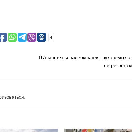
4
В Ачинске пьяная компания глухонемых о
нетрезвого 
ризоваться
.