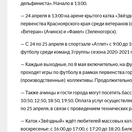
дельфиниста». Начало в 13:00.
— 24 апреля в 13:00 на арене крытого катка «Звёз
первенства Красноярского края среди ветеранов (с
«Ветеран» (Ачинск) и «Факел» (Зеленогорск).
— С 24 по 25 апреля в спортзале «Атлет» с 9:00 д
футболу среди команд 3 группы сезона 2020-2021 гг
— Каждые выходные, по 8 мая включительно, на ф
проходят игры по футболу в рамках первенства г
(производственные) коллективы. Продолжительност
— Также ачинцы и гости города могут посетить басс
10:50, 12:50, 18:50, 19:50. Оплата услуг осуществл
по 25 апреля, в связи с проведением технических р
— Каток «Звёздный» ждёт любителей массовых катаний
воскресенье: с 16:00 до 17:00, с 17:20 до 18:20. Би