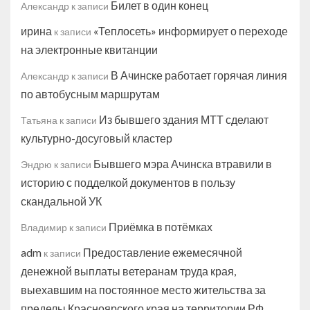
Билет в один конец
Александр
к записи
ирина
«Теплосеть» информирует о переходе
к записи
на электронные квитанции
В Ачинске работает горячая линия
Александр
к записи
по автобусным маршрутам
Из бывшего здания МТТ сделают
Татьяна
к записи
культурно-досуговый кластер
Бывшего мэра Ачинска втравили в
Эндрю
к записи
историю с подделкой документов в пользу
скандальной УК
Приёмка в потёмках
Владимир
к записи
adm
Предоставление ежемесячной
к записи
денежной выплаты ветеранам труда края,
выехавшим на постоянное место жительства за
пределы Красноярского края на территории РФ