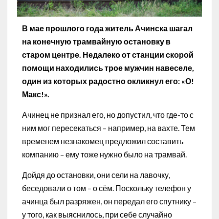
В мае прошлого года житель Ачинска шагал
на конечную трамвайную остановку в
старом центре. Недалеко от станции скорой
помощи находились трое мужчин навеселе,
один из которых радостно окликнул его: «О!
Макс!».
Ачинец не признал его, но допустил, что где-то с
ним мог пересекаться – например, на вахте. Тем
временем незнакомец предложил составить
компанию – ему тоже нужно было на трамвай.
Дойдя до остановки, они сели на лавочку,
беседовали о том – о сём. Поскольку телефон у
ачинца был разряжен, он передал его спутнику –
у того, как выяснилось, при себе случайно