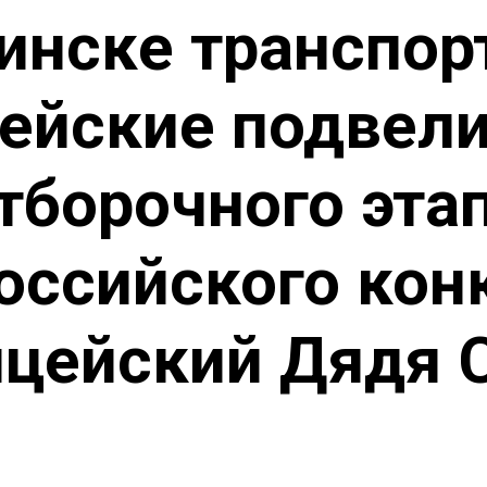
инске транспо
ейские подвели
тборочного эта
оссийского кон
цейский Дядя 