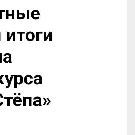
ртные
 итоги
па
курса
Стёпа»