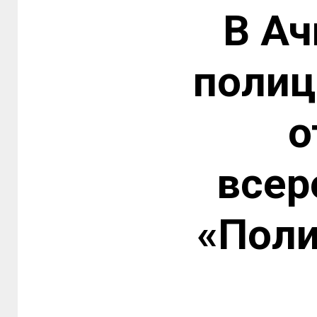
В Ач
полиц
о
всер
«Поли