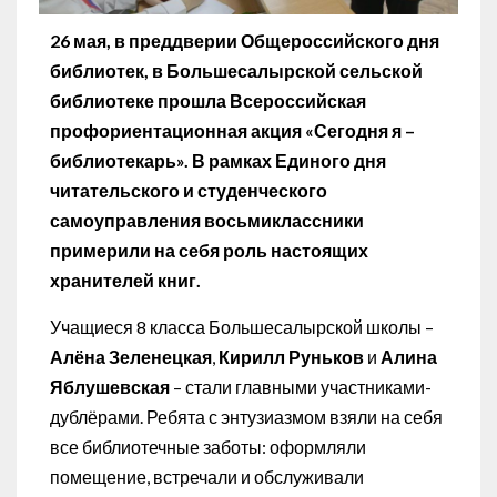
26 мая, в
преддверии Общероссийского дня
библиотек, в Большесалырской сельской
библиотеке прошла Всероссийская
профориентационная акция «Сегодня я –
библиотекарь». В рамках Единого дня
читательского и студенческого
самоуправления восьмиклассники
примерили на себя роль настоящих
хранителей книг.
Учащиеся 8 класса Большесалырской школы –
Алёна Зеленецкая
,
Кирилл Руньков
и
Алина
Яблушевская
– стали главными участниками-
дублёрами. Ребята с энтузиазмом взяли на себя
все библиотечные заботы: оформляли
помещение, встречали и обслуживали