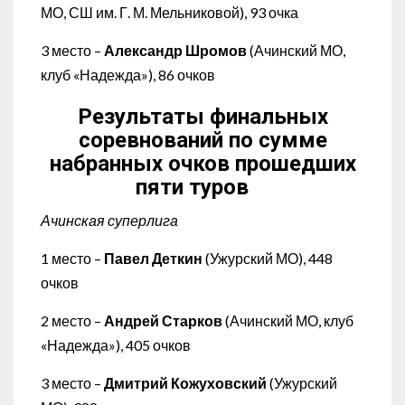
МО, СШ им. Г. М. Мельниковой), 93 очка
3 место –
Александр Шромов
(Ачинский МО,
клуб «Надежда»), 86 очков
Результаты финальных
соревнований по сумме
набранных очков
прошедших
пяти туров
Ачинская суперлига
1 место –
Павел Деткин
(Ужурский МО), 448
очков
2 место –
Андрей Старков
(Ачинский МО, клуб
«Надежда»), 405 очков
3 место –
Дмитрий Кожуховский
(Ужурский