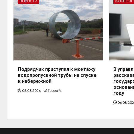
НОВОСТИ
ВАЖНО ЗН
Подрядчик приступил к монтажу
В управ
водопропускной трубы на спуске
рассказ
к набережной
государ
основани
06.08.2026
Город А
году
06.08.20