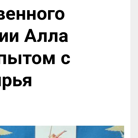
венного
ии Алла
опытом с
ярья