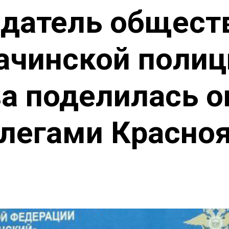
датель общест
 ачинской полиц
а поделилась 
легами Красно