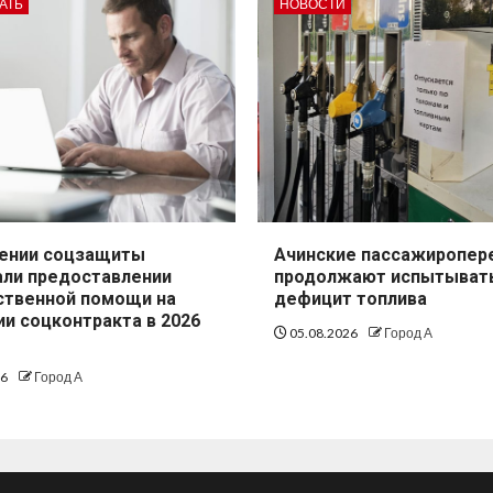
АТЬ
НОВОСТИ
лении соцзащиты
Ачинские пассажиропер
али предоставлении
продолжают испытыват
ственной помощи на
дефицит топлива
и соцконтракта в 2026
05.08.2026
Город А
26
Город А