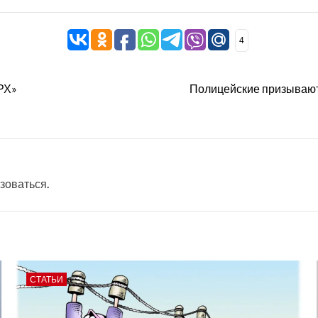
4
РХ»
Полицейские призывают 
зоваться
.
СТАТЬИ