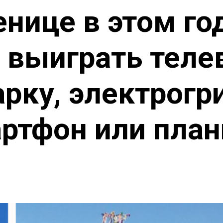
нице в этом г
 выиграть теле
рку, электрогри
ртфон или пла