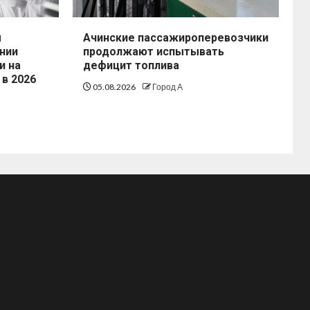
ы
Ачинские пассажироперевозчики
нии
продолжают испытывать
и на
дефицит топлива
 в 2026
05.08.2026
Город А