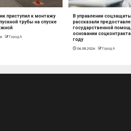
ик приступил к монтажу
В управлении соцзащит
пускной трубы на спуске
рассказали предоставле
ежной
государственной помощ
основании соцконтракта
26
Город А
году
06.08.2026
Город А