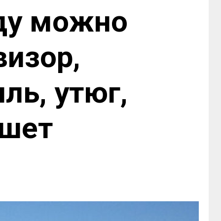
оду можно
визор,
ль, утюг,
ншет