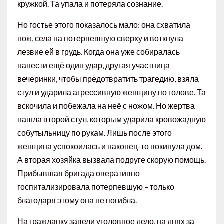
кружкой. Та упала и потеряла сознание.
Но гостье этого показалось мало: она схватила
нож, села на потерпевшую сверху и воткнула
лезвие ей в грудь. Когда она уже собиралась
нанести ещё один удар, другая участница
вечеринки, чтобы предотвратить трагедию, взяла
стул и ударила агрессивную женщину по голове. Та
вскочила и побежала на неё с ножом. Но жертва
нашла второй стул, которым ударила кровожадную
собутыльницу по рукам. Лишь после этого
женщина успокоилась и наконец-то покинула дом.
А вторая хозяйка вызвала подруге скорую помощь.
Прибывшая бригада оперативно
госпитализировала потерпевшую – только
благодаря этому она не погибла.
На гражданку завели уголовное дело, на днях за