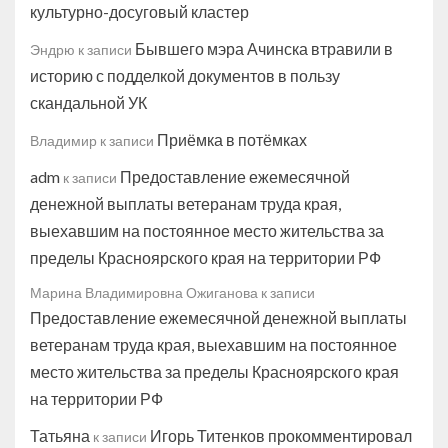
культурно-досуговый кластер
Бывшего мэра Ачинска втравили в
Эндрю
к записи
историю с подделкой документов в пользу
скандальной УК
Приёмка в потёмках
Владимир
к записи
adm
Предоставление ежемесячной
к записи
денежной выплаты ветеранам труда края,
выехавшим на постоянное место жительства за
пределы Красноярского края на территории РФ
Марина Владимировна Ожиганова
к записи
Предоставление ежемесячной денежной выплаты
ветеранам труда края, выехавшим на постоянное
место жительства за пределы Красноярского края
на территории РФ
Татьяна
Игорь Титенков прокомментировал
к записи