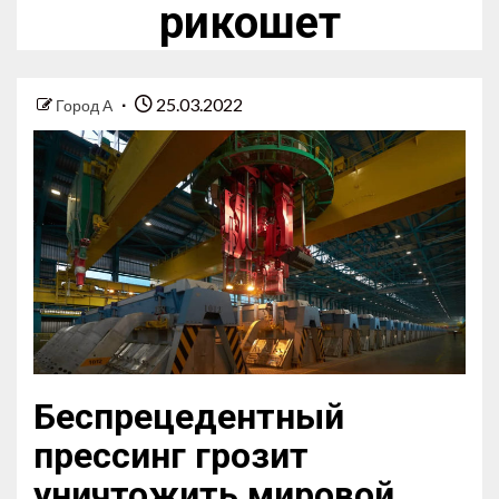
рикошет
25.03.2022
Город А
Беспрецедентный
прессинг грозит
уничтожить мировой