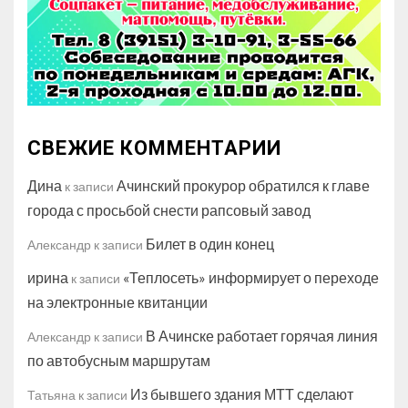
СВЕЖИЕ КОММЕНТАРИИ
Дина
Ачинский прокурор обратился к главе
к записи
города с просьбой снести рапсовый завод
Билет в один конец
Александр
к записи
ирина
«Теплосеть» информирует о переходе
к записи
на электронные квитанции
В Ачинске работает горячая линия
Александр
к записи
по автобусным маршрутам
Из бывшего здания МТТ сделают
Татьяна
к записи