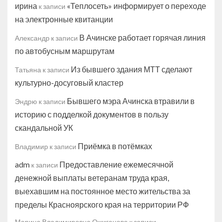
ирина
«Теплосеть» информирует о переходе
к записи
на электронные квитанции
В Ачинске работает горячая линия
Александр
к записи
по автобусным маршрутам
Из бывшего здания МТТ сделают
Татьяна
к записи
культурно-досуговый кластер
Бывшего мэра Ачинска втравили в
Эндрю
к записи
историю с подделкой документов в пользу
скандальной УК
Приёмка в потёмках
Владимир
к записи
adm
Предоставление ежемесячной
к записи
денежной выплаты ветеранам труда края,
выехавшим на постоянное место жительства за
пределы Красноярского края на территории РФ
Марина Владимировна Ожиганова
к записи