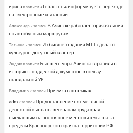
ирина
«Теплосеть» информирует о переходе
к записи
на электронные квитанции
В Ачинске работает горячая линия
Александр
к записи
по автобусным маршрутам
Из бывшего здания МТТ сделают
Татьяна
к записи
культурно-досуговый кластер
Бывшего мэра Ачинска втравили в
Эндрю
к записи
историю с подделкой документов в пользу
скандальной УК
Приёмка в потёмках
Владимир
к записи
adm
Предоставление ежемесячной
к записи
денежной выплаты ветеранам труда края,
выехавшим на постоянное место жительства за
пределы Красноярского края на территории РФ