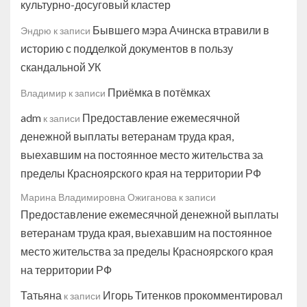
культурно-досуговый кластер
Бывшего мэра Ачинска втравили в
Эндрю
к записи
историю с подделкой документов в пользу
скандальной УК
Приёмка в потёмках
Владимир
к записи
adm
Предоставление ежемесячной
к записи
денежной выплаты ветеранам труда края,
выехавшим на постоянное место жительства за
пределы Красноярского края на территории РФ
Марина Владимировна Ожиганова
к записи
Предоставление ежемесячной денежной выплаты
ветеранам труда края, выехавшим на постоянное
место жительства за пределы Красноярского края
на территории РФ
Татьяна
Игорь Титенков прокомментировал
к записи