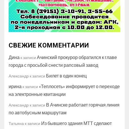
СВЕЖИЕ КОММЕНТАРИИ
Дина
Ачинский прокурор обратился к главе
к записи
города с просьбой снести рапсовый завод
Билет в один конец
Александр
к записи
ирина
«Теплосеть» информирует о переходе
к записи
на электронные квитанции
В Ачинске работает горячая линия
Александр
к записи
по автобусным маршрутам
Из бывшего здания МТТ сделают
Татьяна
к записи