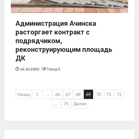
Администрация Ачинска
расторгает контракт с
подрядчиком,
реконструирующим площадь
ДК
16.10.2020
Город А
Назад
1
…
66
67
68
69
70
71
72
…
75
Далее