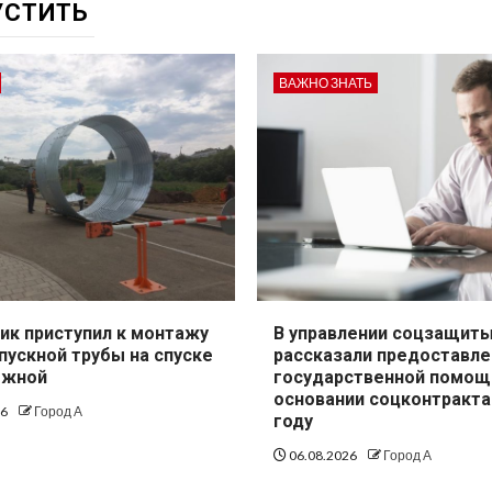
УСТИТЬ
ВАЖНО ЗНАТЬ
ик приступил к монтажу
В управлении соцзащит
пускной трубы на спуске
рассказали предоставле
ежной
государственной помощ
основании соцконтракта
26
Город А
году
06.08.2026
Город А