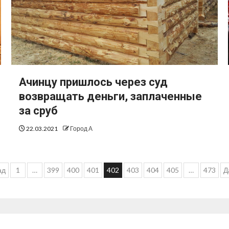
Ачинцу пришлось через суд
возвращать деньги, заплаченные
за сруб
22.03.2021
Город А
ад
1
…
399
400
401
402
403
404
405
…
473
Д