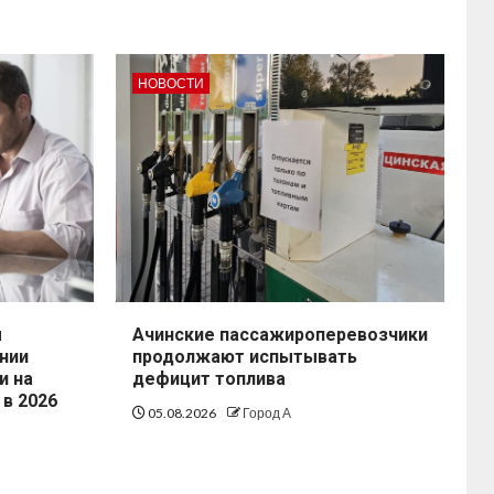
НОВОСТИ
ы
Ачинские пассажироперевозчики
нии
продолжают испытывать
и на
дефицит топлива
 в 2026
05.08.2026
Город А